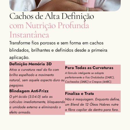
Cachos de Alta Definição
com Nutrição Profunda
Instantânea
Transforme fios porosos e sem forma em cachos
blindados, brilhantes e definidos desde a primeira
aplicação.
Definição Memória 3D
Para Todas as Curvaturas
Ativa a curvatura real do fio com
A fórmula inteligente se adapta
brilho espelhado e movimento
perfeitamente a fios Ondulados (2ABC),
natural, sem aquele aspecto duro ou
Cacheados (3ABC) e Crespos (4ABC).
pegajoso.
Blindagem Anti-Frizz
Finaliza e Trata
O pH ácido (3.0-4.0) sela as
Não é maquiagem. Enquanto define,
cutículas imediatamente, bloqueando
um Blend de 12 Óleos Nobres nutre
a umidade externa e eliminando o
a fibra capilar de dentro para fora.
efeito armado.