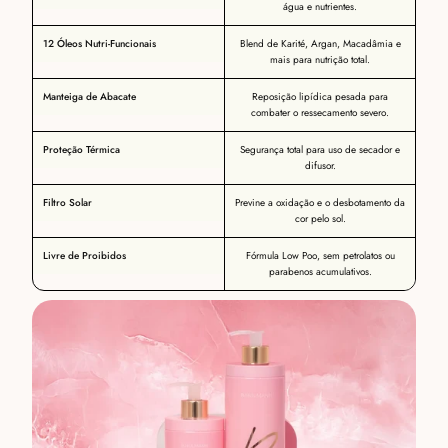
água e nutrientes.
12 Óleos Nutri-Funcionais
Blend de Karité, Argan, Macadâmia e
mais para nutrição total.
Manteiga de Abacate
Reposição lipídica pesada para
combater o ressecamento severo.
Proteção Térmica
Segurança total para uso de secador e
difusor.
Filtro Solar
Previne a oxidação e o desbotamento da
cor pelo sol.
Livre de Proibidos
Fórmula Low Poo, sem petrolatos ou
parabenos acumulativos.