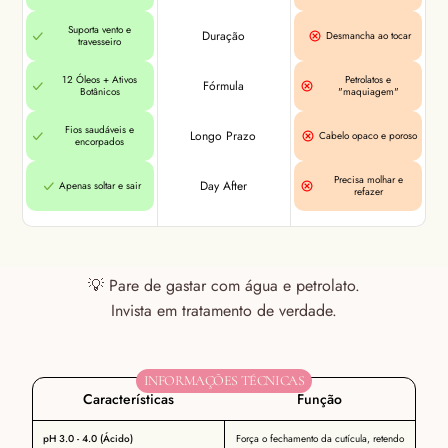
Suporta vento e
Duração
Desmancha ao tocar
travesseiro
12 Óleos + Ativos
Petrolatos e
Fórmula
Botânicos
"maquiagem"
Fios saudáveis e
Longo Prazo
Cabelo opaco e poroso
encorpados
Precisa molhar e
Day After
Apenas soltar e sair
refazer
💡 Pare de gastar com água e petrolato.
Invista em tratamento de verdade.
INFORMAÇÕES TÉCNICAS
Características
Função
pH 3.0 - 4.0 (Ácido)
Força o fechamento da cutícula, retendo