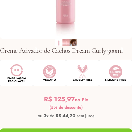
Creme
Ativador
de
Cachos
Dream
Curly
300ml
EMBALAGEM
VEGANO
CRUELTY FREE
SILICONE FREE
RECICLÁVEL
R$ 125,97
no Pix
(5% de desconto)
ou
3x
de
R$ 44,20
sem juros